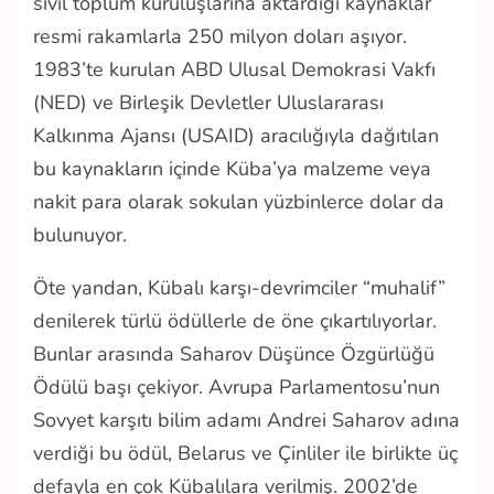
sivil toplum kuruluşlarına aktardığı kaynaklar
resmi rakamlarla 250 milyon doları aşıyor.
1983’te kurulan ABD Ulusal Demokrasi Vakfı
(NED) ve Birleşik Devletler Uluslararası
Kalkınma Ajansı (USAID) aracılığıyla dağıtılan
bu kaynakların içinde Küba’ya malzeme veya
nakit para olarak sokulan yüzbinlerce dolar da
bulunuyor.
Öte yandan, Kübalı karşı-devrimciler “muhalif”
denilerek türlü ödüllerle de öne çıkartılıyorlar.
Bunlar arasında Saharov Düşünce Özgürlüğü
Ödülü başı çekiyor. Avrupa Parlamentosu’nun
Sovyet karşıtı bilim adamı Andrei Saharov adına
verdiği bu ödül, Belarus ve Çinliler ile birlikte üç
defayla en çok Kübalılara verilmiş. 2002’de