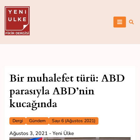
Skip
to
content
Yeni Ülke
Bir muhalefet türü: ABD
parasıyla ABD’nin
kucağında
Dergi
Gündem
Sayı 6 (Ağustos 2021)
Ağustos 3, 2021
-
Yeni Ülke