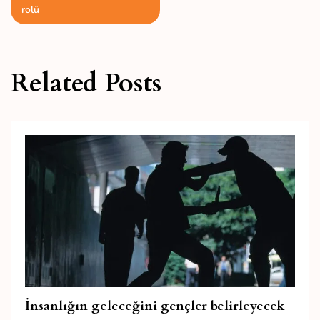
gezinmesi
rolü
Related Posts
İnsanlığın geleceğini gençler belirleyecek