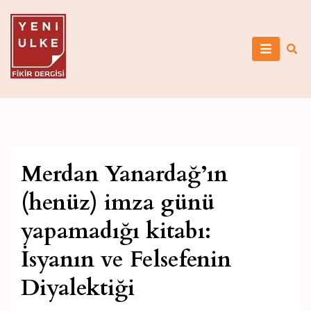
Skip
to
content
Yeni Ülke
Merdan Yanardağ’ın
(henüz) imza günü
yapamadığı kitabı:
İsyanın ve Felsefenin
Diyalektiği