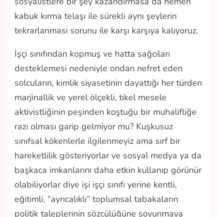
sosyalistlere bir şey kazandırmasa da hemen
kabuk kırma telaşı ile sürekli aynı şeylerin
tekrarlanması sorunu ile karşı karşıya kalıyoruz.
İşçi sınıfından kopmuş ve hatta sağcıları
desteklemesi nedeniyle ondan nefret eden
solcuların, kimlik siyasetinin dayattığı her türden
marjinallik ve yerel ölçekli, tikel mesele
aktivistliğinin peşinden koştuğu bir muhalifliğe
razı olması garip gelmiyor mu? Kuşkusuz
sınıfsal kökenlerle ilgilenmeyiz ama sırf bir
hareketlilik gösteriyorlar ve sosyal medya ya da
başkaca imkanlarını daha etkin kullanıp görünür
olabiliyorlar diye işi işçi sınıfı yerine kentli,
eğitimli, “ayrıcalıklı” toplumsal tabakaların
politik taleplerinin sözcülüğüne soyunmaya