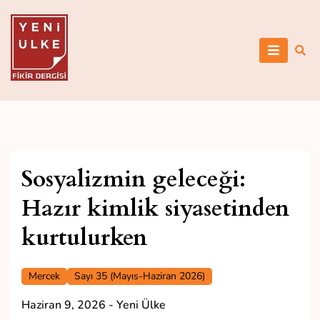
Skip
to
content
Yeni Ülke
Sosyalizmin geleceği:
Hazır kimlik siyasetinden
kurtulurken
Mercek
Sayı 35 (Mayıs-Haziran 2026)
Haziran 9, 2026
-
Yeni Ülke