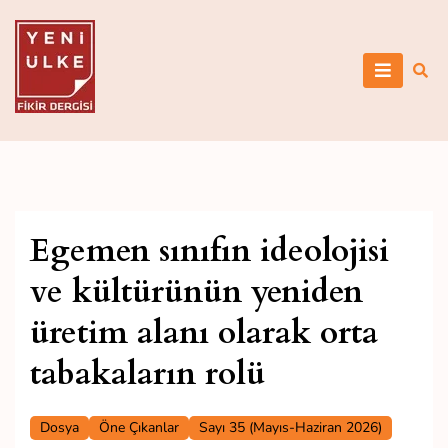
Skip
to
content
Yeni Ülke
Egemen sınıfın ideolojisi
ve kültürünün yeniden
üretim alanı olarak orta
tabakaların rolü
Dosya
Öne Çıkanlar
Sayı 35 (Mayıs-Haziran 2026)