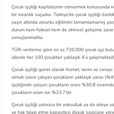
Çocuk işçiliği kapitalizmin sömürmek konusunda ne
bir insanlık suçudur. Türkiye’de çocuk işçiliği özel
yaşın altında zorunlu eğitimini tamamlamamış çocuk
durum hem fiziksel hem de zihinsel gelişime zarar
sonuçlanmakta.
TÜİK verilerine göre en az 720.000 çocuk işçi bu
ülkede her 100 çocuktan yaklaşık 4’ü çalışmaktad
Çocuk işçiliği genel olarak hizmet, tarım ve sanayi
olmak üzere çalışan çocukların yaklaşık yarısı (%
işçiliğinde çalışan çocukların oranı %30,8 civarınd
çocukların oranı ise %23,7’dir.
Çocuk işçiliği yalnızca bir yoksulluk ya da aile
ve hak talep etme kapasitesi düşük işgücüne yöne