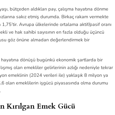
 yaşı, bütçeden aldıkları pay, çalışma hayatına dönme
 ağızlarına sakız etmiş durumda. Birkaç rakam vermekte
a 1,75’tir. Avrupa ülkelerinde ortalama aktif/pasif oranı
mekli ve hak sahibi sayısının en fazla olduğu üçüncü
fusu göz önüne almadan değerlendirmek bir
 iş hayatına dönüşü bugünkü ekonomik şartlarda bir
şmış olan emekliler gelirlerinin azlığı nedeniyle tekrar
n emeklinin (2024 verileri ile) yaklaşık 8 milyon ya
36,6 olan emeklilerin işgücü piyasasında olma durumu
r.
 En Kırılgan Emek Gücü