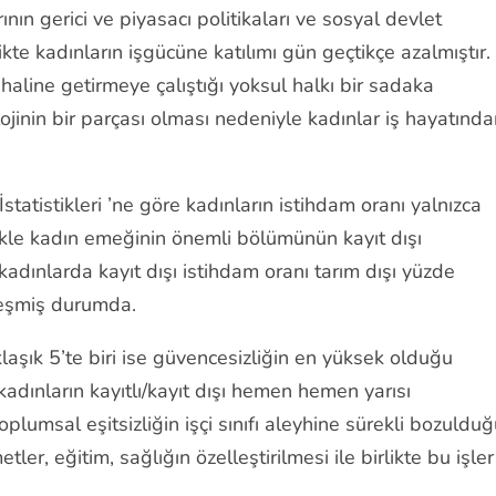
ının gerici ve piyasacı politikaları ve sosyal devlet
ikte kadınların işgücüne katılımı gün geçtikçe azalmıştır.
line getirmeye çalıştığı yoksul halkı bir sadaka
jinin bir parçası olması nedeniyle kadınlar iş hayatında
tatistikleri ’ne göre kadınların istihdam oranı yalnızca
likle kadın emeğinin önemli bölümünün kayıt dışı
adınlarda kayıt dışı istihdam oranı tarım dışı yüzde
leşmiş durumda.
laşık 5’te biri ise güvencesizliğin en yüksek olduğu
adınların kayıtlı/kayıt dışı hemen hemen yarısı
lumsal eşitsizliğin işçi sınıfı aleyhine sürekli bozuldu
ler, eğitim, sağlığın özelleştirilmesi ile birlikte bu işler