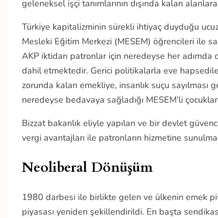
geleneksel işçi tanımlarının dışında kalan alanlara i
Türkiye kapitalizminin sürekli ihtiyaç duyduğu ucuz
Mesleki Eğitim Merkezi (MESEM) öğrencileri ile s
AKP iktidarı patronlar için neredeyse her adımda 
dahil etmektedir. Gerici politikalarla eve hapsedil
zorunda kalan emekliye, insanlık suçu sayılması ge
neredeyse bedavaya sağladığı MESEM’li çocukla
Bizzat bakanlık eliyle yapılan ve bir devlet güven
vergi avantajları ile patronların hizmetine sunulmas
Neoliberal Dönüşüm
1980 darbesi ile birlikte gelen ve ülkenin emek pi
piyasası yeniden şekillendirildi. En başta sendika