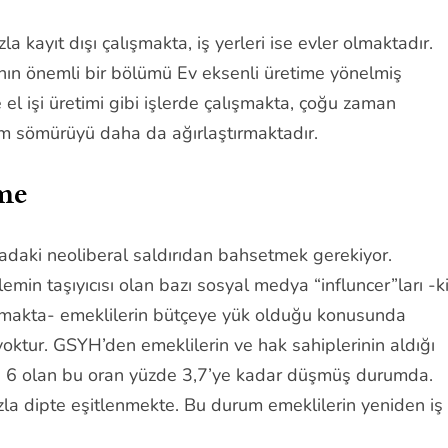
 kayıt dışı çalışmakta, iş yerleri ise evler olmaktadır.
ının önemli bir bölümü Ev eksenli üretime yönelmiş
 el işi üretimi gibi işlerde çalışmakta, çoğu zaman
um sömürüyü daha da ağırlaştırmaktadır.
şme
daki neoliberal saldırıdan bahsetmek gerekiyor.
emin taşıyıcısı olan bazı sosyal medya “influncer”ları -k
unmakta- emeklilerin bütçeye yük olduğu konusunda
yoktur. GSYH’den emeklilerin ve hak sahiplerinin aldığı
e 6 olan bu oran yüzde 3,7’ye kadar düşmüş durumda.
 hızla dipte eşitlenmekte. Bu durum emeklilerin yeniden iş