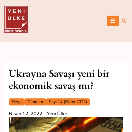
Skip
to
content
Yeni Ülke
Ukrayna Savaşı yeni bir
ekonomik savaş mı?
Dergi
Gündem
Sayı 14 (Nisan 2022)
Nisan 12, 2022
-
Yeni Ülke