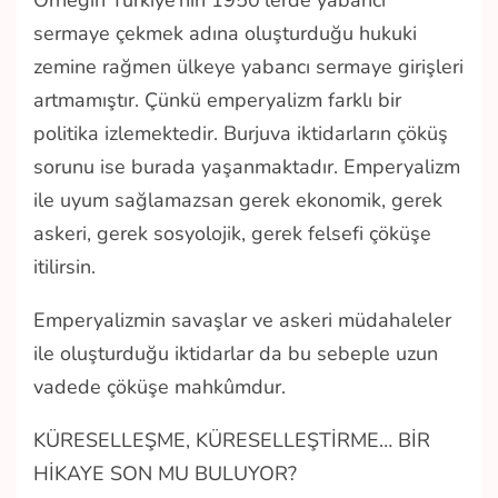
Örneğin Türkiye’nin 1950’lerde yabancı
sermaye çekmek adına oluşturduğu hukuki
zemine rağmen ülkeye yabancı sermaye girişleri
artmamıştır. Çünkü emperyalizm farklı bir
politika izlemektedir. Burjuva iktidarların çöküş
sorunu ise burada yaşanmaktadır. Emperyalizm
ile uyum sağlamazsan gerek ekonomik, gerek
askeri, gerek sosyolojik, gerek felsefi çöküşe
itilirsin.
Emperyalizmin savaşlar ve askeri müdahaleler
ile oluşturduğu iktidarlar da bu sebeple uzun
vadede çöküşe mahkûmdur.
KÜRESELLEŞME, KÜRESELLEŞTİRME… BİR
HİKAYE SON MU BULUYOR?