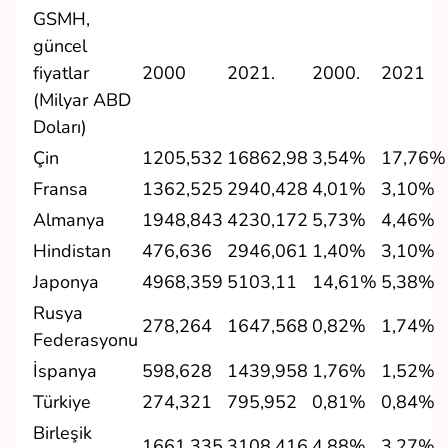
GSMH,
güncel
fiyatlar
2000
2021.
2000.
2021
(Milyar ABD
Doları)
Çin
1205,532
16862,98
3,54%
17,76%
Fransa
1362,525
2940,428
4,01%
3,10%
Almanya
1948,843
4230,172
5,73%
4,46%
Hindistan
476,636
2946,061
1,40%
3,10%
Japonya
4968,359
5103,11
14,61%
5,38%
Rusya
278,264
1647,568
0,82%
1,74%
Federasyonu
İspanya
598,628
1439,958
1,76%
1,52%
Türkiye
274,321
795,952
0,81%
0,84%
Birleşik
1661,335
3108,416
4,88%
3,27%