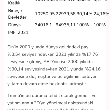
Krallık
Birleşik
10250,95
22939,58
30,14%
24,16%
Devletler
Dünya
34016,1
94935,11
100%
100%
IMF, 2021
Çin’in 2000 yılında dünya gelirindeki payı
%3,54 seviyesindeyken 2021 yılında %17,76
seviyesine çıkmış, ABD’nin ise 2000 yılında
%30,14 seviyesindeyken 2021 yılında %24,16
seviyesine düşmüştür ve bu eğilimin ilerleyen
yıllarda devam etme beklentisi artmıştır.
Trump’ın bu durumu tehdit olarak görmesi ve
yatırımların ABD’ye yönelmesi noktasındaki