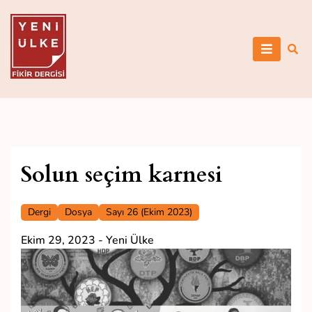
Skip
to
content
Yeni Ülke
Solun seçim karnesi
Dergi
Dosya
Sayı 26 (Ekim 2023)
Ekim 29, 2023
-
Yeni Ülke