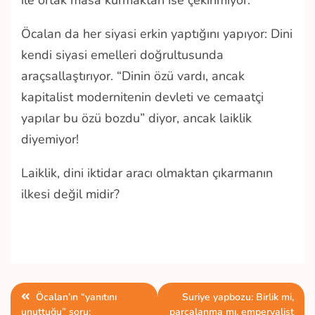
Öcalan da her siyasi erkin yaptığını yapıyor: Dini
kendi siyasi emelleri doğrultusunda
araçsallaştırıyor. “Dinin özü vardı, ancak
kapitalist modernitenin devleti ve cemaatçi
yapılar bu özü bozdu” diyor, ancak laiklik
diyemiyor!
Laiklik, dini iktidar aracı olmaktan çıkarmanın
ilkesi değil midir?
Yazı
Öcalan’ın “yanıtını
Suriye yapbozu: Birlik mi,
unuttuğu” soru:
parçalanma mı, emperyalist