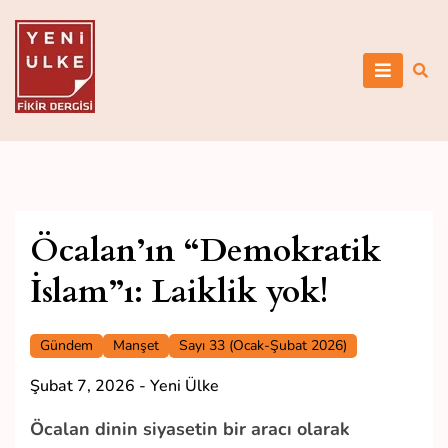
Skip
to
content
Yeni Ülke
Öcalan’ın “Demokratik
İslam”ı: Laiklik yok!
Gündem
Manşet
Sayı 33 (Ocak-Şubat 2026)
Şubat 7, 2026
-
Yeni Ülke
Öcalan dinin siyasetin bir aracı olarak