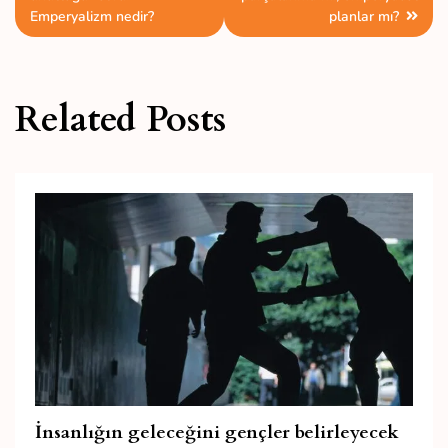
gezinmesi
Emperyalizm nedir?
planlar mı?
Related Posts
İnsanlığın geleceğini gençler belirleyecek