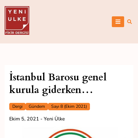
Skip
to
content
Yeni Ülke
İstanbul Barosu genel
kurula giderken…
Dergi
Gündem
Sayı 8 (Ekim 2021)
Ekim 5, 2021
-
Yeni Ülke