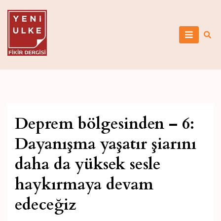
Skip
to
content
Yeni Ülke
Deprem bölgesinden – 6:
Dayanışma yaşatır şiarını
daha da yüksek sesle
haykırmaya devam
edeceğiz