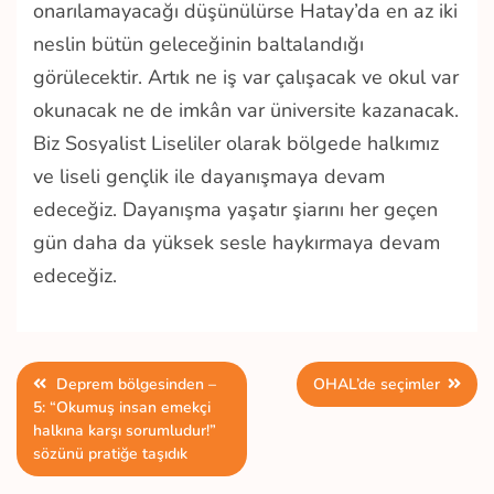
onarılamayacağı düşünülürse Hatay’da en az iki
neslin bütün geleceğinin baltalandığı
görülecektir. Artık ne iş var çalışacak ve okul var
okunacak ne de imkân var üniversite kazanacak.
Biz Sosyalist Liseliler olarak bölgede halkımız
ve liseli gençlik ile dayanışmaya devam
edeceğiz. Dayanışma yaşatır şiarını her geçen
gün daha da yüksek sesle haykırmaya devam
edeceğiz.
Yazı
Deprem bölgesinden –
OHAL’de seçimler
5: “Okumuş insan emekçi
gezinmesi
halkına karşı sorumludur!”
sözünü pratiğe taşıdık