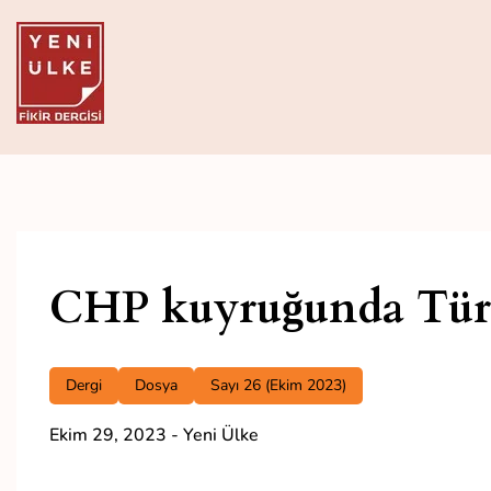
Skip
to
content
Yeni Ülke
Aylık Fikir Dergisi
CHP kuyruğunda Tür
Dergi
Dosya
Sayı 26 (Ekim 2023)
Ekim 29, 2023
-
Yeni Ülke