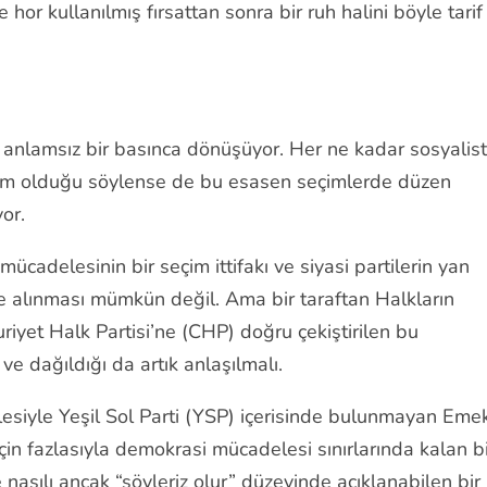
hor kullanılmış fırsattan sonra bir ruh halini böyle tarif
 anlamsız bir basınca dönüşüyor. Her ne kadar sosyalist
rişim olduğu söylense de bu esasen seçimlerde düzen
yor.
mücadelesinin bir seçim ittifakı ve siyasi partilerin yan
ele alınması mümkün değil. Ama bir taraftan Halkların
iyet Halk Partisi’ne (CHP) doğru çekiştirilen bu
 ve dağıldığı da artık anlaşılmalı.
esiyle Yeşil Sol Parti (YSP) içerisinde bulunmayan Eme
i için fazlasıyla demokrasi mücadelesi sınırlarında kalan b
ve nasılı ancak “söyleriz olur” düzeyinde açıklanabilen bir