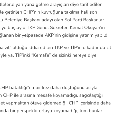
lerle yan yana gelme arayışları diye tarif edilen
le getirilen CHP’nin kuyruğuna takılma hali son
u Belediye Başkanı adayı olan Sol Parti Başkanlar
 diye başlayıp TKP Genel Sekreteri Kemal Okuyan’ın
ağlanan bir yelpazede AKP’nin gidişine yatırım yapıldı.
 zıt” olduğu iddia edilen TKP ve TİP’in o kadar da zıt
e ya, TİP’inki “Kemal’e” de sizinki nereye diye
“CHP bataklığı”na bir kez daha düştüğünü acıyla
n CHP ile arasına mesafe koyamadığı, sağcılaştığı
yaset yapmaktan öteye gidemediği, CHP içerisinde daha
şında bir perspektif ortaya koyamadığı, tüm bunlar