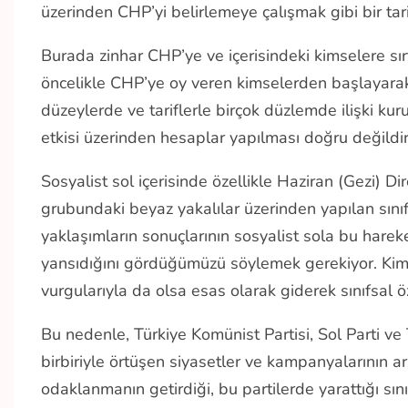
üzerinden CHP’yi belirlemeye çalışmak gibi bir tarif
Burada zinhar CHP’ye ve içerisindeki kimselere sı
öncelikle CHP’ye oy veren kimselerden başlayarak
düzeylerde ve tariflerle birçok düzlemde ilişki kuru
etkisi üzerinden hesaplar yapılması doğru değildir
Sosyalist sol içerisinde özellikle Haziran (Gezi) Dir
grubundaki beyaz yakalılar üzerinden yapılan sını
yaklaşımların sonuçlarının sosyalist sola bu hareket
yansıdığını gördüğümüzü söylemek gerekiyor. Kimiler
vurgularıyla da olsa esas olarak giderek sınıfsal
Bu nedenle, Türkiye Komünist Partisi, Sol Parti ve Tü
birbiriyle örtüşen siyasetler ve kampanyalarının a
odaklanmanın getirdiği, bu partilerde yarattığı sı