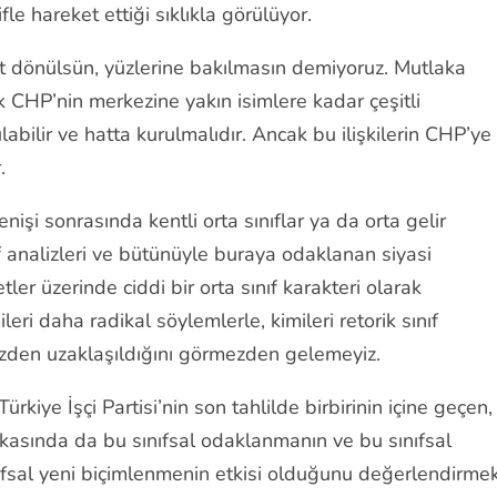
le hareket ettiği sıklıkla görülüyor.
rt dönülsün, yüzlerine bakılmasın demiyoruz. Mutlaka
 CHP’nin merkezine yakın isimlere kadar çeşitli
labilir ve hatta kurulmalıdır. Ancak bu ilişkilerin CHP’ye
.
enişi sonrasında kentli orta sınıflar ya da orta gelir
f analizleri ve bütünüyle buraya odaklanan siyasi
ler üzerinde ciddi bir orta sınıf karakteri olarak
i daha radikal söylemlerle, kimileri retorik sınıf
 özden uzaklaşıldığını görmezden gelemeyiz.
rkiye İşçi Partisi’nin son tahlilde birbirinin içine geçen,
rkasında da bu sınıfsal odaklanmanın ve bu sınıfsal
nıfsal yeni biçimlenmenin etkisi olduğunu değerlendirme