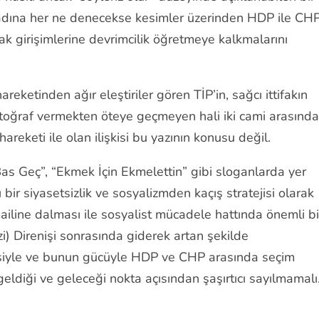
a adına her ne denecekse kesimler üzerinden HDP ile CH
ak girişimlerine devrimcilik öğretmeye kalkmalarını
areketinden ağır eleştiriler gören TİP’in, sağcı ittifakın
 fotoğraf vermekten öteye geçmeyen hali iki cami arasında
areketi ile olan ilişkisi bu yazının konusu değil.
Bas Geç”, “Ekmek İçin Ekmelettin” gibi sloganlarda yer
ı bir siyasetsizlik ve sosyalizmden kaçış stratejisi olarak
ailine dalması ile sosyalist mücadele hattında önemli bi
ezi) Direnişi sonrasında giderek artan şekilde
isiyle ve bunun gücüyle HDP ve CHP arasında seçim
geldiği ve geleceği nokta açısından şaşırtıcı sayılmamalı