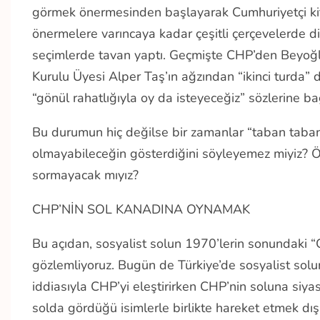
görmek önermesinden başlayarak Cumhuriyetçi kitle
önermelere varıncaya kadar çeşitli çerçevelerde di
seçimlerde tavan yaptı. Geçmişte CHP’den Beyoğl
Kurulu Üyesi Alper Taş’ın ağzından “ikinci turda”
“gönül rahatlığıyla oy da isteyeceğiz” sözlerine b
Bu durumun hiç değilse bir zamanlar “taban tabana
olmayabileceğin gösterdiğini söyleyemez miyiz? Öyl
sormayacak mıyız?
CHP’NİN SOL KANADINA OYNAMAK
Bu açıdan, sosyalist solun 1970’lerin sonundaki 
gözlemliyoruz. Bugün de Türkiye’de sosyalist solu
iddiasıyla CHP’yi eleştirirken CHP’nin soluna si
solda gördüğü isimlerle birlikte hareket etmek dı