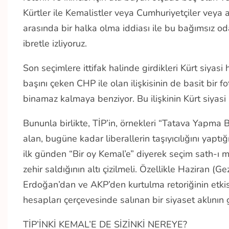
Kürtler ile Kemalistler veya Cumhuriyetçiler vey
arasında bir halka olma iddiası ile bu bağımsız od
ibretle izliyoruz.
Son seçimlere ittifak halinde girdikleri Kürt siyasi h
başını çeken CHP ile olan ilişkisinin de basit bir
binamaz kalmaya benziyor. Bu ilişkinin Kürt siyasi h
Bununla birlikte, TİP’in, örnekleri “Tatava Yapma 
alan, bugüne kadar liberallerin taşıyıcılığını yaptığ
ilk günden “Bir oy Kemal’e” diyerek seçim sath-ı m
zehir saldığının altı çizilmeli. Özellikle Haziran (G
Erdoğan’dan ve AKP’den kurtulma retoriğinin etk
hesapları çerçevesinde salınan bir siyaset aklının 
TİP’İNKİ KEMAL’E DE SİZİNKİ NEREYE?