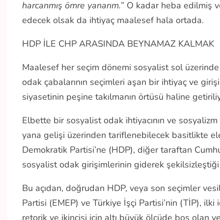
harcanmış ömre yanarım.
” O kadar heba edilmiş ve 
edecek olsak da ihtiyaç maalesef hala ortada.
HDP İLE CHP ARASINDA BEYNAMAZ KALMAK
Maalesef her seçim dönemi sosyalist sol üzerinde
odak çabalarının seçimleri aşan bir ihtiyaç ve gi
siyasetinin peşine takılmanın örtüsü haline getirili
Elbette bir sosyalist odak ihtiyacının ve sosyalizm 
yana gelişi üzerinden tariflenebilecek basitlikte 
Demokratik Partisi’ne (HDP), diğer taraftan Cumhur
sosyalist odak girişimlerinin giderek şekilsizleştiği
Bu açıdan, doğrudan HDP, veya son seçimler vesil
Partisi (EMEP) ve Türkiye İşçi Partisi’nin (TİP), ilk
retorik ve ikincisi için altı büyük ölçüde boş olan 