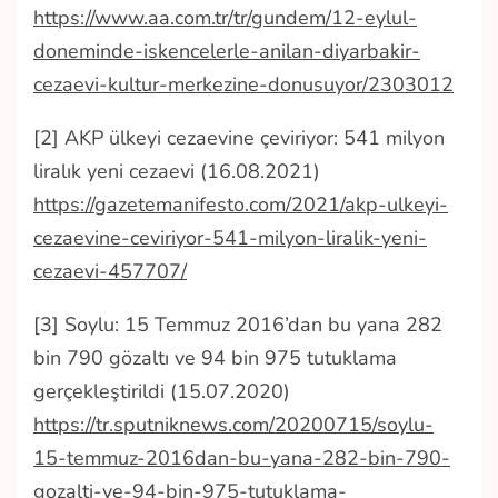
https://www.aa.com.tr/tr/gundem/12-eylul-
doneminde-iskencelerle-anilan-diyarbakir-
cezaevi-kultur-merkezine-donusuyor/2303012
[2] AKP ülkeyi cezaevine çeviriyor: 541 milyon
liralık yeni cezaevi (16.08.2021)
https://gazetemanifesto.com/2021/akp-ulkeyi-
cezaevine-ceviriyor-541-milyon-liralik-yeni-
cezaevi-457707/
[3] Soylu: 15 Temmuz 2016’dan bu yana 282
bin 790 gözaltı ve 94 bin 975 tutuklama
gerçekleştirildi (15.07.2020)
https://tr.sputniknews.com/20200715/soylu-
15-temmuz-2016dan-bu-yana-282-bin-790-
gozalti-ve-94-bin-975-tutuklama-