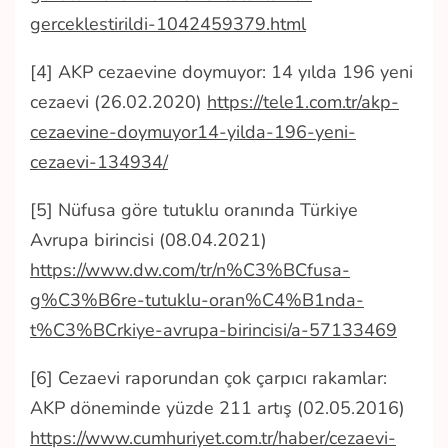
gerceklestirildi-1042459379.html
[4] AKP cezaevine doymuyor: 14 yılda 196 yeni
cezaevi (26.02.2020)
https://tele1.com.tr/akp-
cezaevine-doymuyor14-yilda-196-yeni-
cezaevi-134934/
[5] Nüfusa göre tutuklu oranında Türkiye
Avrupa birincisi (08.04.2021)
https://www.dw.com/tr/n%C3%BCfusa-
g%C3%B6re-tutuklu-oran%C4%B1nda-
t%C3%BCrkiye-avrupa-birincisi/a-57133469
[6] Cezaevi raporundan çok çarpıcı rakamlar:
AKP döneminde yüzde 211 artış (02.05.2016)
https://www.cumhuriyet.com.tr/haber/cezaevi-