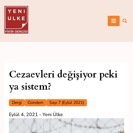
Skip
to
content
Yeni Ülke
Cezaevleri değişiyor peki
ya sistem?
Dergi
Gündem
Sayı 7 (Eylül 2021)
Eylül 4, 2021
-
Yeni Ülke