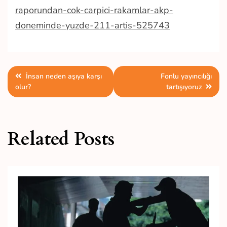
raporundan-cok-carpici-rakamlar-akp-
doneminde-yuzde-211-artis-525743
Yazı
İnsan neden aşıya karşı
Fonlu yayıncılığı
olur?
tartışıyoruz
gezinmesi
Related Posts