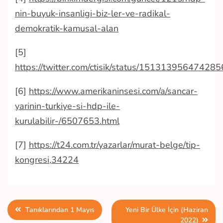
nin-buyuk-insanligi-biz-ler-ve-radikal-
demokratik-kamusal-alan
[5]
https://twitter.com/ctisik/status/15131395647428
[6]
https://www.amerikaninsesi.com/a/sancar-
yarinin-turkiye-si-hdp-ile-
kurulabilir-/6507653.html
[7]
https://t24.com.tr/yazarlar/murat-belge/tip-
kongresi,34224
Yazı
Tanıklarından 1 Mayıs
Yeni Bir Ülke İçin (Haziran
2022)