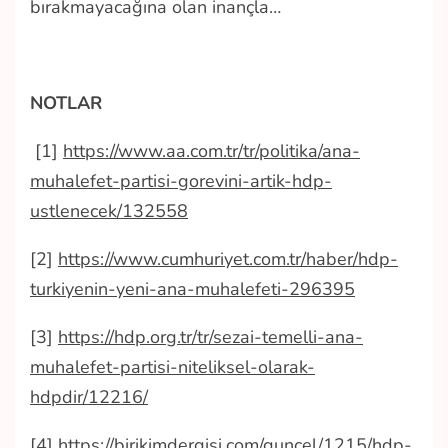
bırakmayacağına olan inançla…
NOTLAR
[1]
https://www.aa.com.tr/tr/politika/ana-
muhalefet-partisi-gorevini-artik-hdp-
ustlenecek/132558
[2]
https://www.cumhuriyet.com.tr/haber/hdp-
turkiyenin-yeni-ana-muhalefeti-296395
[3]
https://hdp.org.tr/tr/sezai-temelli-ana-
muhalefet-partisi-niteliksel-olarak-
hdpdir/12216/
[4]
https://birikimdergisi.com/guncel/1215/hdp-