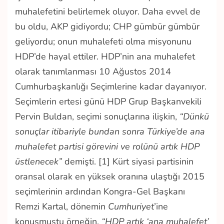
muhalefetini belirlemek oluyor. Daha evvel de
bu oldu, AKP gidiyordu; CHP gümbür gümbür
geliyordu; onun muhalefeti olma misyonunu
HDP’de hayal ettiler. HDP’nin ana muhalefet
olarak tanımlanması 10 Ağustos 2014
Cumhurbaşkanlığı Seçimlerine kadar dayanıyor.
Seçimlerin ertesi günü HDP Grup Başkanvekili
Pervin Buldan, seçimi sonuçlarına ilişkin,
“Dünkü
sonuçlar itibariyle bundan sonra Türkiye’de ana
muhalefet partisi görevini ve rolünü artık HDP
üstlenecek”
demişti. [1] Kürt siyasi partisinin
oransal olarak en yüksek oranına ulaştığı 2015
seçimlerinin ardından Kongra-Gel Başkanı
Remzi Kartal, dönemin
Cumhuriyet
’ine
konuşmuştu örneğin.
“HDP artık ‘ana muhalefet’