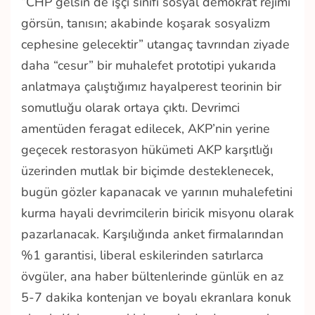
“CHP gelsin de işçi sınıfı sosyal demokrat rejimi
görsün, tanısın; akabinde koşarak sosyalizm
cephesine gelecektir” utangaç tavrından ziyade
daha “cesur” bir muhalefet prototipi yukarıda
anlatmaya çalıştığımız hayalperest teorinin bir
somutluğu olarak ortaya çıktı. Devrimci
amentüden feragat edilecek, AKP’nin yerine
geçecek restorasyon hükümeti AKP karşıtlığı
üzerinden mutlak bir biçimde desteklenecek,
bugün gözler kapanacak ve yarının muhalefetini
kurma hayali devrimcilerin biricik misyonu olarak
pazarlanacak. Karşılığında anket firmalarından
%1 garantisi, liberal eskilerinden satırlarca
övgüler, ana haber bültenlerinde günlük en az
5-7 dakika kontenjan ve boyalı ekranlara konuk