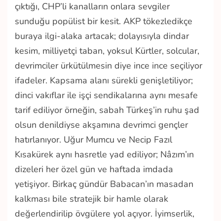
çıktığı, CHP’li kanalların onlara sevgiler
sunduğu popülist bir kesit. AKP tökezledikçe
buraya ilgi-alaka artacak; dolayısıyla dindar
kesim, milliyetçi taban, yoksul Kürtler, solcular,
devrimciler ürkütülmesin diye ince ince seçiliyor
ifadeler. Kapsama alanı sürekli genişletiliyor;
dinci vakıflar ile işçi sendikalarına aynı mesafe
tarif ediliyor örneğin, sabah Türkeş’in ruhu şad
olsun denildiyse akşamına devrimci gençler
hatırlanıyor. Uğur Mumcu ve Necip Fazıl
Kısakürek aynı hasretle yad ediliyor; Nâzım’ın
dizeleri her özel gün ve haftada imdada
yetişiyor. Birkaç gündür Babacan’ın masadan
kalkması bile stratejik bir hamle olarak
değerlendirilip övgülere yol açıyor. İyimserlik,