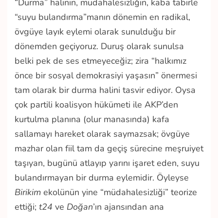
“Durma” halinin, müdahalesizliğin, kaba tabirle
“suyu bulandırma”manın dönemin en radikal,
övgüye layık eylemi olarak sunulduğu bir
dönemden geçiyoruz. Duruş olarak sunulsa
belki pek de ses etmeyeceğiz; zira “halkımız
önce bir sosyal demokrasiyi yaşasın” önermesi
tam olarak bir durma halini tasvir ediyor. Oysa
çok partili koalisyon hükümeti ile AKP’den
kurtulma planına (olur manasında) kafa
sallamayı hareket olarak saymazsak; övgüye
mazhar olan fiil tam da geçiş sürecine meşruiyet
taşıyan, bugünü atlayıp yarını işaret eden, suyu
bulandırmayan bir durma eylemidir. Öyleyse
Birikim
ekolünün yine “müdahalesizliği” teorize
ettiği;
t24
ve
Doğan
’ın ajansından ana