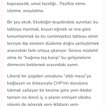
kapsayıcılık, umut tacirliği… Pasifize etme,
izletme, onaylatma.
Bir şey eksik. Eksikliğin tespitindeki ayrımlar; bu
tabloya inanmak, boyun eğmek ve ona göre
konumlanmak ile bu samimiyetsiz tabloyu elinin
tersiyle itip özneleri düzleme doğru yerleştirmek
arasındaki farkı ortaya çıkarıyor. Sürece müdahil
olma ile “bağrına taş basıp” bu gelişmelerin
dinmesini beklemek arasındaki ayrım.
Liberal bir çizgiden umudunu “altılı masa”ya
bağlayan ve dolayısıyla CHP’nin davuluna
tokmak sallayan bir kesime göre yeni-iktidar
tamam ise ikincil iş, o planın emniyet sibobu
işlevini de görecek yeni-iktidarın yeni-