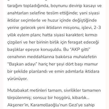
tarağını topladığında, boynunu devirip kasayı ve
anahtarları selefine teslim ettiğinde; yani siyasi
iktidar seçimlerle ve huzur içinde değiştiğinde
yerine gelecek yeni iktidarın misyonu, işlevi, 2-3
yıllık eylem planı; hatta siyasi karakteri; kırmızı
çizgileri ve her birinin birlik için feragat edeceği
başlıklar epeyce konuşuldu. Bu “AKP gitti”
cenahının meddahlarına bakılırsa muhalefetin
“Başkan adayı” hariç her şeyi dört başı mamur
bir şekilde planlandı ve emin adımlarla iktidara
yürünüyor.
Mutabakat metinleri tamam, sivrilikler tamamen
törpülenmiş; sonsuz bir hoşgörü, kibarlık…
Akşener’in, Karamollaoğlu’nun Gezi’ye sahip