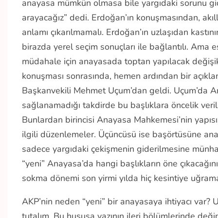
anayasa mümkün olmasa bile yargıdaki sorunu gider
arayacağız” dedi. Erdoğan’ın konuşmasından, akılla
anlamı çıkarılmamalı. Erdoğan’ın uzlaşıdan kast
birazda yerel seçim sonuçları ile bağlantılı. Ama
müdahale için anayasada toptan yapılacak değişik
konuşması sonrasında, hemen ardından bir açıkla
Başkanvekili Mehmet Uçum’dan geldi. Uçum’da Anay
sağlanamadığı takdirde bu başlıklara öncelik veriler
Bunlardan birincisi Anayasa Mahkemesi’nin yapısına
ilgili düzenlemeler. Üçüncüsü ise başörtüsüne ana
sadece yargıdaki çekişmenin giderilmesine münhası
“yeni” Anayasa’da hangi başlıkların öne çıkacağını
sokma dönemi son yirmi yılda hiç kesintiye uğramad
AKP’nin neden “yeni” bir anayasaya ihtiyacı var? 
tutalım. Bu hususa yazının ileri bölümlerinde deği