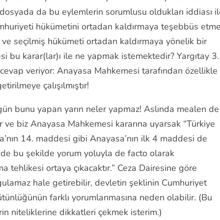
i dosyada da bu eylemlerin sorumlusu oldukları iddiası i
umhuriyeti hükümetini ortadan kaldırmaya teşebbüs etme
u ve seçilmiş hükümeti ortadan kaldırmaya yönelik bir
 bu karar(lar)ı ile ne yapmak istemektedir? Yargıtay 3.
a cevap veriyor: Anayasa Mahkemesi tarafından özellikle
tirilmeye çalışılmıştır!
ugün bunu yapan yarın neler yapmaz! Aslında mealen de
yor ve biz Anayasa Mahkemesi kararına uyarsak “Türkiye
sa’nın 14. maddesi gibi Anayasa’nın ilk 4 maddesi de
 de bu şekilde yorum yoluyla de facto olarak
a tehlikesi ortaya çıkacaktır.” Ceza Dairesine göre
ulamaz hale getirebilir, devletin şeklinin Cumhuriyet
ütünlüğünün farklı yorumlanmasına neden olabilir. (Bu
n niteliklerine dikkatleri çekmek isterim.)