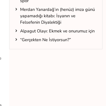
spor
Merdan Yanardağ’ın (henüz) imza günü
yapamadığı kitabı: İsyanın ve
Felsefenin Diyalektiği
ı
Alpagut Olayı: Ekmek ve onurumuz için
“Gerçekten Ne İstiyorsun?”
e
a