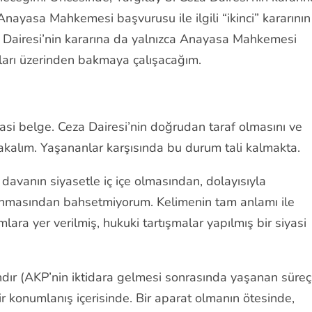
nayasa Mahkemesi başvurusu ile ilgili “ikinci” kararının
a Dairesi’nin kararına da yalnızca Anayasa Mahkemesi
ları üzerinden bakmaya çalışacağım.
yasi belge. Ceza Dairesi’nin doğrudan taraf olmasını ve
rakalım. Yaşananlar karşısında bu durum tali kalmakta.
 davanın siyasetle iç içe olmasından, dolayısıyla
alınmasından bahsetmiyorum. Kelimenin tam anlamı ile
lara yer verilmiş, hukuki tartışmalar yapılmış bir siyasi
andır (AKP’nin iktidara gelmesi sonrasında yaşanan süreç
bir konumlanış içerisinde. Bir aparat olmanın ötesinde,