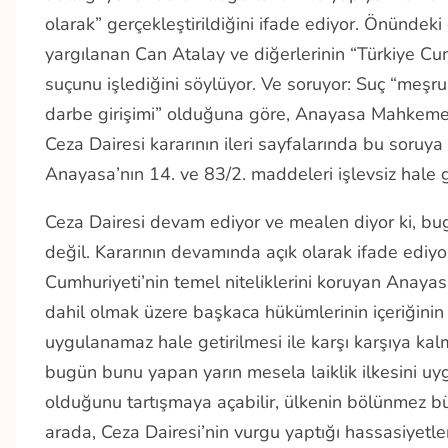
olarak” gerçekleştirildiğini ifade ediyor. Önündek
yargılanan Can Atalay ve diğerlerinin “Türkiye C
suçunu işlediğini söylüyor. Ve soruyor: Suç “meşr
darbe girişimi” olduğuna göre, Anayasa Mahkemesi
Ceza Dairesi kararının ileri sayfalarında bu soruy
Anayasa’nın 14. ve 83/2. maddeleri işlevsiz hale ge
Ceza Dairesi devam ediyor ve mealen diyor ki, b
değil. Kararının devamında açık olarak ifade edi
Cumhuriyeti’nin temel niteliklerini koruyan Anaya
dahil olmak üzere başkaca hükümlerinin içeriğinin
uygulanamaz hale getirilmesi ile karşı karşıya kalm
bugün bunu yapan yarın mesela laiklik ilkesini uyg
olduğunu tartışmaya açabilir, ülkenin bölünmez b
arada, Ceza Dairesi’nin vurgu yaptığı hassasiyetleri