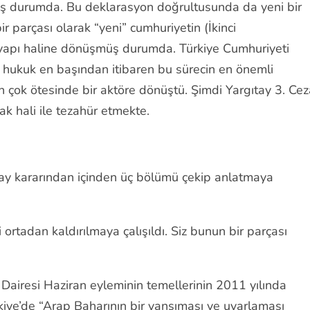
tmiş durumda. Bu deklarasyon doğrultusunda da yeni bir
ir parçası olarak “yeni” cumhuriyetin (İkinci
r yapı haline dönüşmüş durumda. Türkiye Cumhuriyeti
n, hukuk en başından itibaren bu sürecin en önemli
n çok ötesinde bir aktöre dönüştü. Şimdi Yargıtay 3. Cez
ak hali ile tezahür etmekte.
alay kararından içinden üç bölümü çekip anlatmaya
ortadan kaldırılmaya çalışıldı. Siz bunun bir parçası
a Dairesi Haziran eyleminin temellerinin 2011 yılında
kiye’de “Arap Baharının bir yansıması ve uyarlaması