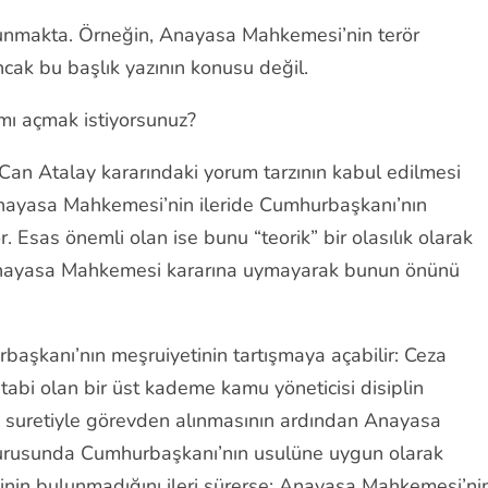
unmakta. Örneğin, Anayasa Mahkemesi’nin terör
ncak bu başlık yazının konusu değil.
mı açmak istiyorsunuz?
Can Atalay kararındaki yorum tarzının kabul edilmesi
 Anayasa Mahkemesi’nin ileride Cumhurbaşkanı’nın
. Esas önemli olan ise bunu “teorik” bir olasılık olarak
ve Anayasa Mahkemesi kararına uymayarak bunun önünü
şkanı’nın meşruiyetinin tartışmaya açabilir: Ceza
abi olan bir üst kademe kamu yöneticisi disiplin
k suretiyle görevden alınmasının ardından Anayasa
urusunda Cumhurbaşkanı’nın usulüne uygun olarak
inin bulunmadığını ileri sürerse; Anayasa Mahkemesi’ni