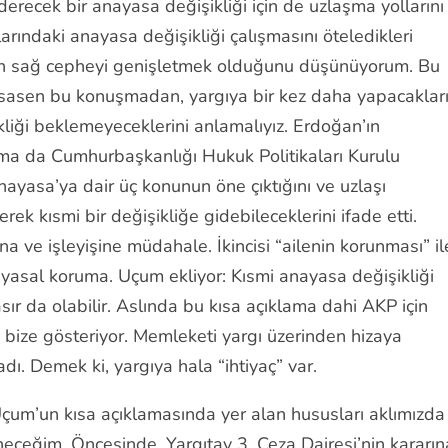
ecek bir anayasa değişikliği için de uzlaşma yollarını
rındaki anayasa değişikliği çalışmasını öteledikleri
ının sağ cepheyi genişletmek olduğunu düşünüyorum. Bu
 esasen bu konuşmadan, yargıya bir kez daha yapacaklar
liği beklemeyeceklerini anlamalıyız. Erdoğan’ın
ma da Cumhurbaşkanlığı Hukuk Politikaları Kurulu
asa’ya dair üç konunun öne çıktığını ve uzlaşı
ek kısmi bir değişikliğe gidebileceklerini ifade etti.
 ve işleyişine müdahale. İkincisi “ailenin korunması” il
yasal koruma. Uçum ekliyor: Kısmi anayasa değişikliği
r da olabilir. Aslında bu kısa açıklama dahi AKP için
 bize gösteriyor. Memleketi yargı üzerinden hizaya
ı. Demek ki, yargıya hala “ihtiyaç” var.
Uçum’un kısa açıklamasında yer alan hususları aklımızda
neceğim. Öncesinde, Yargıtay 3. Ceza Dairesi’nin kararın