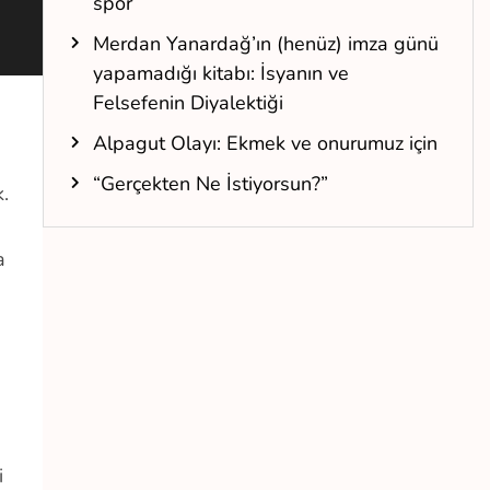
spor
Merdan Yanardağ’ın (henüz) imza günü
yapamadığı kitabı: İsyanın ve
Felsefenin Diyalektiği
Alpagut Olayı: Ekmek ve onurumuz için
“Gerçekten Ne İstiyorsun?”
.
a
i