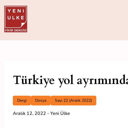
Skip
to
content
Yeni Ülke
Aylık Fikir Dergisi
Türkiye yol ayrımınd
Dergi
Dosya
Sayı 22 (Aralık 2022)
Aralık 12, 2022
-
Yeni Ülke