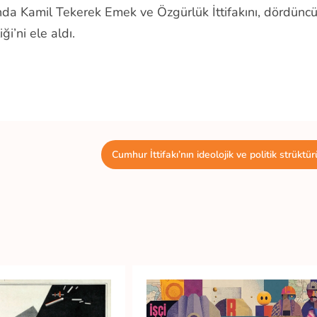
ısında Kamil Tekerek Emek ve Özgürlük İttifakını, dördünc
i’ni ele aldı.
Cumhur İttifakı’nın ideolojik ve politik strüktür