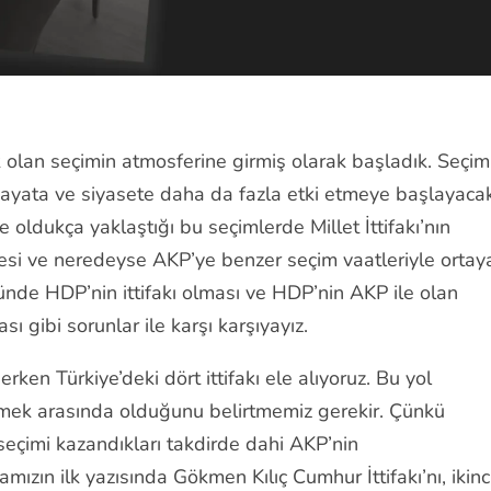
 olan seçimin atmosferine girmiş olarak başladık. Seçim
hayata ve siyasete daha da fazla etki etmeye başlayacak
ldukça yaklaştığı bu seçimlerde Millet İttifakı’nın
esi ve neredeyse AKP’ye benzer seçim vaatleriyle ortay
zünde HDP’nin ittifakı olması ve HDP’nin AKP ile olan
ası gibi sorunlar ile karşı karşıyayız.
en Türkiye’deki dört ittifakı ele alıyoruz. Bu yol
 emek arasında olduğunu belirtmemiz gerekir. Çünkü
 seçimi kazandıkları takdirde dahi AKP’nin
mızın ilk yazısında Gökmen Kılıç Cumhur İttifakı’nı, ikinc