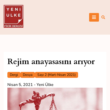
Skip
to
content
Yeni Ülke
Rejim anayasasını arıyor
Dergi
Dosya
Sayı 2 (Mart-Nisan 2021)
Nisan 5, 2021
-
Yeni Ülke