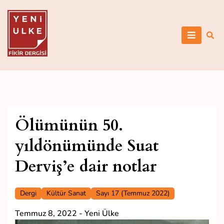
Skip
to
content
Yeni Ülke
Ölümünün 50.
yıldönümünde Suat
Derviş’e dair notlar
Dergi
Kültür Sanat
Sayı 17 (Temmuz 2022)
Temmuz 8, 2022
-
Yeni Ülke