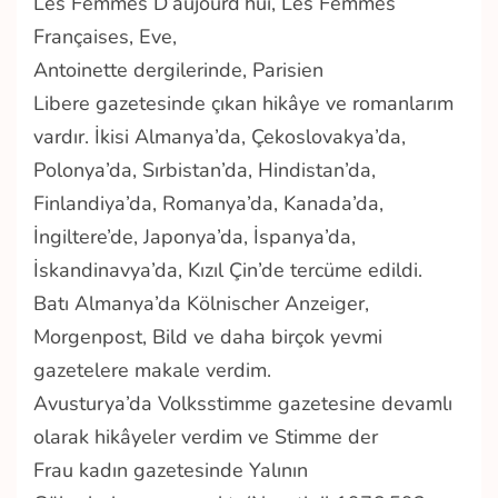
Les Femmes D’aujourd’hui, Les Femmes
Françaises, Eve,
Antoinette
dergilerinde,
Parisien
Libere
gazetesinde çıkan hikâye ve romanlarım
vardır. İkisi Almanya’da, Çekoslovakya’da,
Polonya’da, Sırbistan’da, Hindistan’da,
Finlandiya’da, Romanya’da, Kanada’da,
İngiltere’de, Japonya’da, İspanya’da,
İskandinavya’da, Kızıl Çin’de tercüme edildi.
Batı Almanya’da
Kölnischer Anzeiger,
Morgenpost, Bild
ve daha birçok yevmi
gazetelere makale verdim.
Avusturya’da
Volksstimme
gazetesine devamlı
olarak hikâyeler verdim ve
Stimme der
Frau
kadın gazetesinde
Yalının