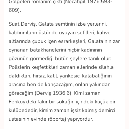
Gölgeleri
romanım çıktı (Necatigil 1976:593-
609).
Suat Derviş, Galata semtinin izbe yerlerini,
kaldırımların üstünde uyuyan sefilleri, kahve
altlarında çubuk içen esrarkeşleri, Galata’nın zar
oynanan batakhanelerini hiçbir kadınının
gözünün görmediği bütün şeylere tanık olur:
Polislerin keşfettikleri zaman ellerinde silahla
daldıkları, hırsız, katil, yankesici kalabalığının
arasına ben de karışacağım, onları yakından
göreceğim (Derviş 1936:6). Kimi zaman
Feriköy’deki fakir bir sokağın içindeki küçük bir
kulübededir, kimim zaman işsiz kalmış demirci
ustasının evinde röportaj yapıyordur.