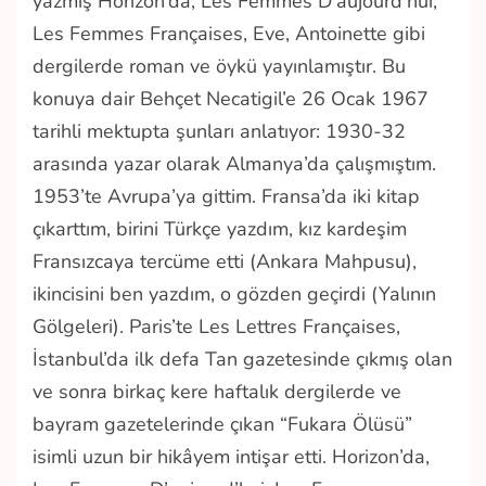
yazmış Horizon’da, Les Femmes D’aujourd’hui,
Les Femmes Françaises, Eve, Antoinette
gibi
dergilerde roman ve öykü yayınlamıştır. Bu
konuya dair Behçet Necatigil’e 26 Ocak 1967
tarihli mektupta şunları anlatıyor: 1930-32
arasında yazar olarak Almanya’da çalışmıştım.
1953’te Avrupa’ya gittim. Fransa’da iki kitap
çıkarttım, birini Türkçe yazdım, kız kardeşim
Fransızcaya tercüme etti (Ankara Mahpusu),
ikincisini ben yazdım, o gözden geçirdi (Yalının
Gölgeleri). Paris’te
Les Lettres Françaises,
İstanbul’da ilk defa
Tan
gazetesinde çıkmış olan
ve sonra birkaç kere haftalık dergilerde ve
bayram gazetelerinde çıkan “Fukara Ölüsü”
isimli uzun bir hikâyem intişar etti.
Horizon’da,