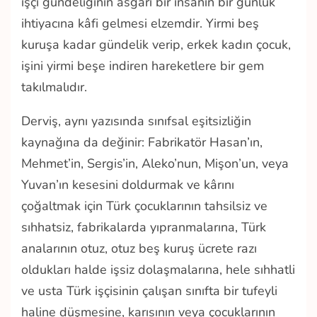
işçi gündeliğinin asgari bir insanın bir günlük
ihtiyacına kâfi gelmesi elzemdir. Yirmi beş
kuruşa kadar gündelik verip, erkek kadın çocuk,
işini yirmi beşe indiren hareketlere bir gem
takılmalıdır.
Derviş, aynı yazısında sınıfsal eşitsizliğin
kaynağına da değinir: Fabrikatör Hasan’ın,
Mehmet’in, Sergis’in, Aleko’nun, Mişon’un, veya
Yuvan’ın kesesini doldurmak ve kârını
çoğaltmak için Türk çocuklarının tahsilsiz ve
sıhhatsiz, fabrikalarda yıpranmalarına, Türk
analarının otuz, otuz beş kuruş ücrete razı
oldukları halde işsiz dolaşmalarına, hele sıhhatli
ve usta Türk işçisinin çalışan sınıfta bir tufeyli
haline düşmesine, karısının veya çocuklarının