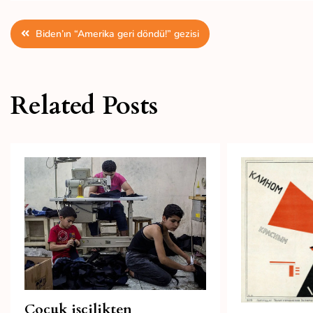
Yazı
Biden’ın “Amerika geri döndü!” gezisi
gezinmesi
Related Posts
Çocuk işçilikten