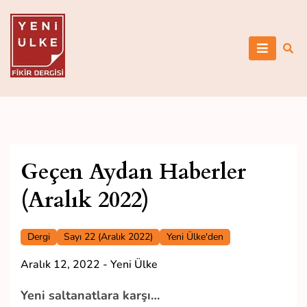
Skip
to
content
Yeni Ülke
Geçen Aydan Haberler
(Aralık 2022)
Dergi
Sayı 22 (Aralık 2022)
Yeni Ülke'den
Aralık 12, 2022
-
Yeni Ülke
Yeni saltanatlara karşı…