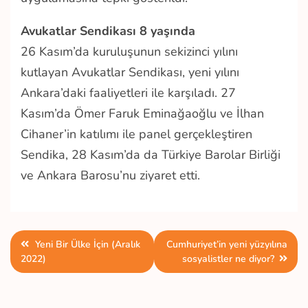
Avukatlar Sendikası 8 yaşında
26 Kasım’da kuruluşunun sekizinci yılını
kutlayan Avukatlar Sendikası, yeni yılını
Ankara’daki faaliyetleri ile karşıladı. 27
Kasım’da Ömer Faruk Eminağaoğlu ve İlhan
Cihaner’in katılımı ile panel gerçekleştiren
Sendika, 28 Kasım’da da Türkiye Barolar Birliği
ve Ankara Barosu’nu ziyaret etti.
Yazı
Yeni Bir Ülke İçin (Aralık
Cumhuriyet’in yeni yüzyılına
2022)
sosyalistler ne diyor?
gezinmesi