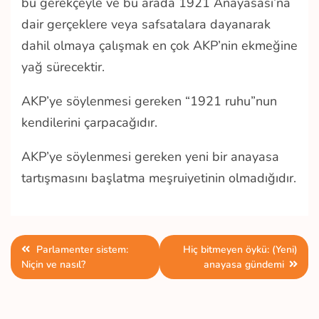
bu gerekçeyle ve bu arada 1921 Anayasası’na
dair gerçeklere veya safsatalara dayanarak
dahil olmaya çalışmak en çok AKP’nin ekmeğine
yağ sürecektir.
AKP’ye söylenmesi gereken “1921 ruhu”nun
kendilerini çarpacağıdır.
AKP’ye söylenmesi gereken yeni bir anayasa
tartışmasını başlatma meşruiyetinin olmadığıdır.
Yazı
Parlamenter sistem:
Hiç bitmeyen öykü: (Yeni)
Niçin ve nasıl?
anayasa gündemi
gezinmesi