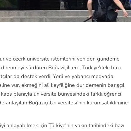
gür ve özerk üniversite istemlerini yeniden gündeme
 direnmeyi sürdüren Boğaziçililere, Türkiye’deki bazı
natçılar da destek verdi. Yerli ve yabancı medyada
ine vur, ekmeğini al’ keyfiliğine dur demenin barışçıl
aos planıyla üniversite bünyesindeki farklı öğrenci
ği de anlaşılan Boğaziçi Üniversitesi’nin kurumsal iklimine
i anlayabilmek için Türkiye’nin yakın tarihindeki bazı