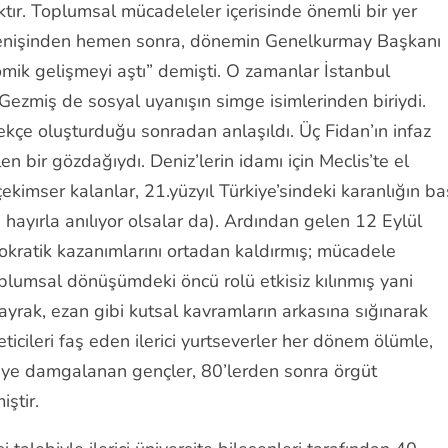
ktır. Toplumsal mücadeleler içerisinde önemli bir yer
irenişinden hemen sonra, dönemin Genelkurmay Başkanı
k gelişmeyi aştı” demişti. O zamanlar İstanbul
Gezmiş de sosyal uyanışın simge isimlerinden biriydi.
kçe oluşturduğu sonradan anlaşıldı. Üç Fidan’ın infaz
n bir gözdağıydı. Deniz’lerin idamı için Meclis’te el
ekimser kalanlar, 21.yüzyıl Türkiye’sindeki karanlığın ba
hayırla anılıyor olsalar da). Ardından gelen 12 Eylül
okratik kazanımlarını ortadan kaldırmış; mücadele
 toplumsal dönüşümdeki öncü rolü etkisiz kılınmış yani
ayrak, ezan gibi kutsal kavramların arkasına sığınarak
eticileri faş eden ilerici yurtseverler her dönem ölümle,
t diye damgalanan gençler, 80’lerden sonra örgüt
iştir.