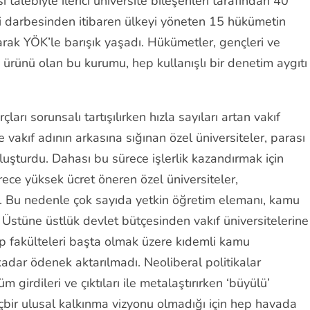
talebiyle ilerici üniversite bileşenleri tarafından 40
eri darbesinden itibaren ülkeyi yöneten 15 hükümetin
arak YÖK’le barışık yaşadı. Hükümetler, gençleri ve
 ürünü olan bu kurumu, hep kullanışlı bir denetim aygıtı
ları sorunsalı tartışılırken hızla sayıları artan vakıf
e vakıf adının arkasına sığınan özel üniversiteler, parası
 oluşturdu. Dahası bu sürece işlerlik kazandırmak için
ece yüksek ücret öneren özel üniversiteler,
di. Bu nedenle çok sayıda yetkin öğretim elemanı, kamu
. Üstüne üstlük devlet bütçesinden vakıf üniversitelerine
k tıp fakülteleri başta olmak üzere kıdemli kamu
i kadar ödenek aktarılmadı. Neoliberal politikalar
irdileri ve çıktıları ile metalaştırırken ‘büyülü’
 hiçbir ulusal kalkınma vizyonu olmadığı için hep havada