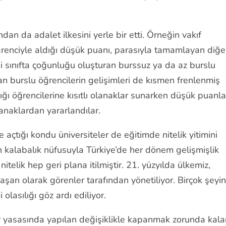
ndan da adalet ilkesini yerle bir etti. Örneğin vakıf
öğrenciyle aldığı düşük puanı, parasıyla tamamlayan diğe
ini sınıfta çoğunluğu oluşturan burssuz ya da az burslu
olan burslu öğrencilerin gelişimleri de kısmen frenlenmiş
ğı öğrencilerine kısıtlı olanaklar sunarken düşük puanla
lanaklardan yararlandılar.
e açtığı kondu üniversiteler de eğitimde nitelik yitimini
ten kalabalık nüfusuyla Türkiye’de her dönem gelişmişlik
itelik hep geri plana itilmiştir. 21. yüzyılda ülkemiz,
şarı olarak görenler tarafından yönetiliyor. Birçok şeyin
olasılığı göz ardı ediliyor.
r yasasında yapılan değişiklikle kapanmak zorunda kala