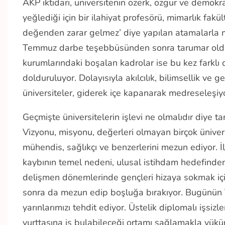
AKP iktidarı, üniversitenin özerk, özgür ve demokra
yeğlediği için bir ilahiyat profesörü, mimarlık fakü
değenden zarar gelmez’ diye yapılan atamalarla 
Temmuz darbe teşebbüsünden sonra tarumar oldu. 
kurumlarındaki boşalan kadrolar ise bu kez farklı d
dolduruluyor. Dolayısıyla akılcılık, bilimsellik v
üniversiteler, giderek içe kapanarak medreseleşiyo
Geçmişte üniversitelerin işlevi ne olmalıdır diye ta
Vizyonu, misyonu, değerleri olmayan birçok ünive
mühendis, sağlıkçı ve benzerlerini mezun ediyor. 
kaybının temel nedeni, ulusal istihdam hedefinden 
delişmen dönemlerinde gençleri hizaya sokmak için
sonra da mezun edip boşluğa bırakıyor. Bugünün Tü
yarınlarımızı tehdit ediyor. Üstelik diplomalı işsizl
yurttaşına iş bulabileceği ortamı sağlamakla yükü