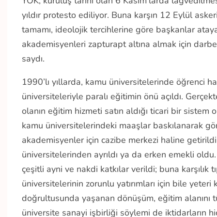
YÖK, kuruluş tarihi olan 6 Kasım’larda lağvedilmesi 
yıldır protesto ediliyor. Buna karşın 12 Eylül ask
tamamı, ideolojik tercihlerine göre başkanlar atay
akademisyenleri zapturapt altına almak için darbe
saydı.
1990’lı yıllarda, kamu üniversitelerinde öğrenci harç
üniversiteleriyle paralı eğitimin önü açıldı. Gerçekt
olanın eğitim hizmeti satın aldığı ticari bir sistem
kamu üniversitelerindeki maaşlar baskılanarak gör
akademisyenler için cazibe merkezi haline getiril
üniversitelerinden ayrıldı ya da erken emekli oldu
çeşitli ayni ve nakdi katkılar verildi; buna karşılı
üniversitelerinin zorunlu yatırımları için bile yeter
doğrultusunda yaşanan dönüşüm, eğitim alanını tüm g
üniversite sanayi işbirliği söylemi de iktidarların