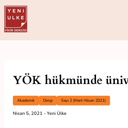
Skip
to
content
Yeni Ülke
Aylık Fikir Dergisi
YÖK hükmünde ünive
Akademik
Dergi
Sayı 2 (Mart-Nisan 2021)
Nisan 5, 2021
-
Yeni Ülke