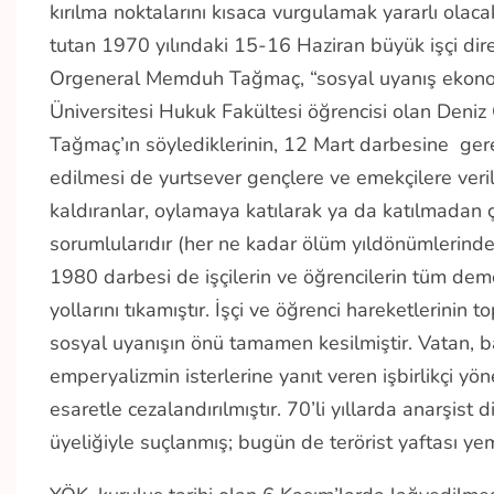
kırılma noktalarını kısaca vurgulamak yararlı olaca
tutan 1970 yılındaki 15-16 Haziran büyük işçi d
Orgeneral Memduh Tağmaç, “sosyal uyanış ekonomi
Üniversitesi Hukuk Fakültesi öğrencisi olan Deniz 
Tağmaç’ın söylediklerinin, 12 Mart darbesine gere
edilmesi de yurtsever gençlere ve emekçilere verile
kaldıranlar, oylamaya katılarak ya da katılmadan ç
sorumlularıdır (her ne kadar ölüm yıldönümlerinde 
1980 darbesi de işçilerin ve öğrencilerin tüm dem
yollarını tıkamıştır. İşçi ve öğrenci hareketlerinin
sosyal uyanışın önü tamamen kesilmiştir. Vatan, b
emperyalizmin isterlerine yanıt veren işbirlikçi yön
esaretle cezalandırılmıştır. 70’li yıllarda anarşis
üyeliğiyle suçlanmış; bugün de terörist yaftası yem