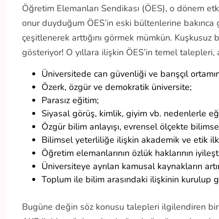
Öğretim Elemanları Sendikası (ÖES), o dönem etki
onur duyduğum ÖES’in eski bültenlerine bakınca
çeşitlenerek arttığını görmek mümkün. Kuşkusuz bu
gösteriyor! O yıllara ilişkin ÖES’in temel talepleri,
Üniversitede can güvenliği ve barışçıl ortam
Özerk, özgür ve demokratik üniversite;
Parasız eğitim;
Siyasal görüş, kimlik, giyim vb. nedenlerle e
Özgür bilim anlayışı, evrensel ölçekte bilims
Bilimsel yeterliliğe ilişkin akademik ve etik i
Öğretim elemanlarının özlük haklarının iyileşti
Üniversiteye ayrılan kamusal kaynakların artı
Toplum ile bilim arasındaki ilişkinin kurulup ge
Bugüne değin söz konusu talepleri ilgilendiren bi