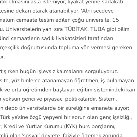
tik olmasını asla istemiyor; liyakat yerine sadakati
ltesine dekan olarak atanabiliyor. ‘Alnı secdeye
malum cemaate teslim edilen çoğu üniversite, 15
Üniversitelerin yanı sıra TÜBİTAK, TÜBA gibi bilim
inci cemaatlerin sadık liyakatsizleri tarafından
e gerçekçilik doğrultusunda topluma yön vermesi gereken
r.
rtışırken bugün işlevsiz kalmalarını sorguluyoruz.
rsite, yüz binlerce atanamayan öğretmen, iş bulamayan
İlk ve orta öğretimden başlayan eğitim sistemindeki kan
yoksun gerici ve piyasacı politikalardır. Sistem,
 depo üniversitelerde bir süreliğine emanete alıyor;
rkiye’sine özgü yepyeni bir sorun olan genç işsizliği,
er, Kredi ve Yurtlar Kurumu (KYK) burs borçlarını,
mlü olan ‘sosyal’ devlete, faiziyle ödemek zorunda