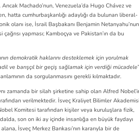
rtti. Ancak Machado’nun, Venezuela’da Hugo Chávez ve
, hatta cumhurbaşkanlığı adaylığı da bulunan liberal-
ronik olanı ise, İsrail Başbakanı Benjamin Netanyahu’nun
esi çağrısı yapması; Kamboçya ve Pakistan’ın da bu
ının demokratik haklarını desteklemek için yorulmak
dil ve barışçıl bir geçiş sağlamak için verdiği mücadele
e anlamının da sorgulanmasını gerekli kılmaktadır.
nı zamanda bir silah şirketine sahip olan Alfred Nobel’i
fından verilmektedir. İsveç Kraliyet Bilimler Akademisi
bel Komitesi tarafından kişiler veya kuruluşlara fizik,
 dalda, son on iki ay içinde insanlığa en büyük faydayı
 alana, İsveç Merkez Bankası’nın kararıyla bir de