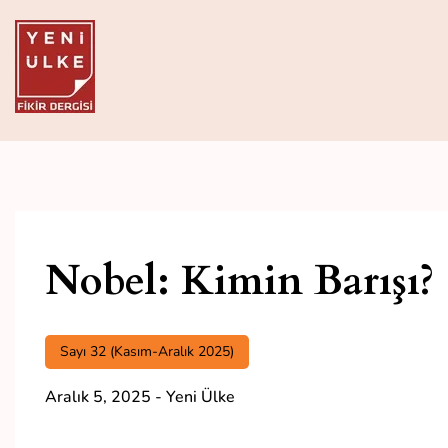
Skip
to
content
Yeni Ülke
Aylık Fikir Dergisi
Nobel: Kimin Barışı?
Sayı 32 (Kasım-Aralık 2025)
Aralık 5, 2025
-
Yeni Ülke