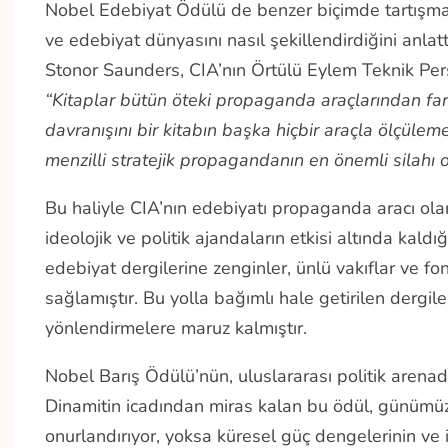
Nobel Edebiyat Ödülü de benzer biçimde tartışma
ve edebiyat dünyasını nasıl şekillendirdiğini anla
Stonor Saunders, CIA’nın Örtülü Eylem Teknik Person
“Kitaplar bütün öteki propaganda araçlarından far
davranışını bir kitabın başka hiçbir araçla ölçüle
menzilli stratejik propagandanın en önemli silahı 
Bu haliyle CIA’nın edebiyatı propaganda aracı ol
ideolojik ve politik ajandaların etkisi altında kald
edebiyat dergilerine zenginler, ünlü vakıflar ve fo
sağlamıştır. Bu yolla bağımlı hale getirilen dergile
yönlendirmelere maruz kalmıştır.
Nobel Barış Ödülü’nün, uluslararası politik arenada 
Dinamitin icadından miras kalan bu ödül, günümüz
onurlandırıyor, yoksa küresel güç dengelerinin ve id