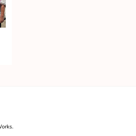
orks
.