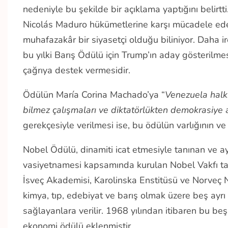
nedeniyle bu şekilde bir açıklama yaptığını beli
Nicolás Maduro hükümetlerine karşı mücadele eden
muhafazakâr bir siyasetçi olduğu biliniyor. Daha i
bu yılki Barış Ödülü için Trump’ın aday gösterilm
çağrıya destek vermesidir.
Ödülün María Corina Machado’ya “
Venezuela halk
bilmez çalışmaları ve diktatörlükten demokrasiye a
gerekçesiyle verilmesi ise, bu ödülün varlığının v
Nobel Ödülü, dinamiti icat etmesiyle tanınan ve ay
vasiyetnamesi kapsamında kurulan Nobel Vakfı tara
İsveç Akademisi, Karolinska Enstitüsü ve Norveç No
kimya, tıp, edebiyat ve barış olmak üzere beş ayrı
sağlayanlara verilir. 1968 yılından itibaren bu beş
ekonomi ödülü eklenmiştir.