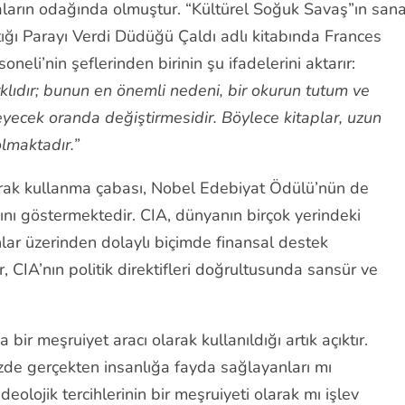
ların odağında olmuştur. “Kültürel Soğuk Savaş”ın sana
ttığı Parayı Verdi Düdüğü Çaldı adlı kitabında Frances
eli’nin şeflerinden birinin şu ifadelerini aktarır:
klıdır; bunun en önemli nedeni, bir okurun tutum ve
meyecek oranda değiştirmesidir. Böylece kitaplar, uzun
olmaktadır.”
arak kullanma çabası, Nobel Edebiyat Ödülü’nün de
ığını göstermektedir. CIA, dünyanın birçok yerindeki
nlar üzerinden dolaylı biçimde finansal destek
r, CIA’nın politik direktifleri doğrultusunda sansür ve
bir meşruiyet aracı olarak kullanıldığı artık açıktır.
de gerçekten insanlığa fayda sağlayanları mı
eolojik tercihlerinin bir meşruiyeti olarak mı işlev