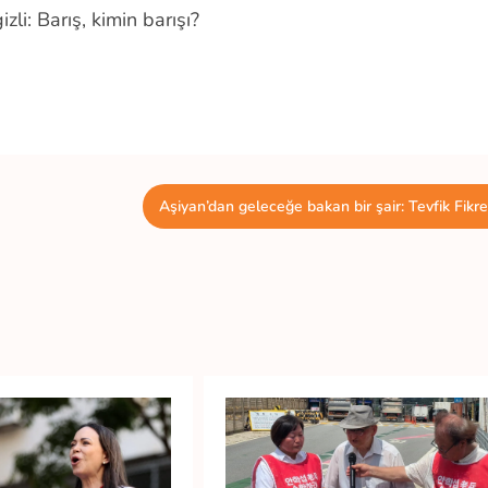
li: Barış, kimin barışı?
Aşiyan’dan geleceğe bakan bir şair: Tevfik Fikre