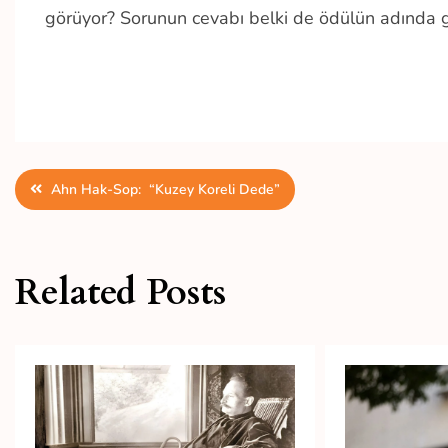
görüyor? Sorunun cevabı belki de ödülün adında giz
Yazı
Ahn Hak-Sop: “Kuzey Koreli Dede”
gezinmesi
Related Posts