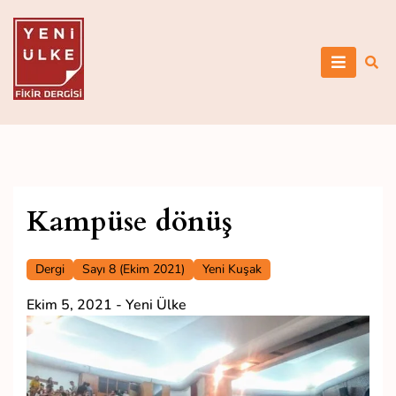
Skip
to
content
Yeni Ülke
Kampüse dönüş
Dergi
Sayı 8 (Ekim 2021)
Yeni Kuşak
Ekim 5, 2021
-
Yeni Ülke